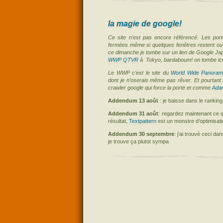
la magie de google!
Ce site n’est pas encore référencé. Les por
fermées même si quelques fenêtres restent ou
ce dimanche je tombe sur un lien de Google Jap
WWP
QTVR
à Tokyo, bardaboum! on tombe ici
Le
WWP
c’est le site du
World Wide Panora
dont je n’oserais même pas rêver.
Et pourtant 
crawler google qui force la porte et comme
Ada
Addendum 13 août
: je baisse dans le ranking
Addendum 31 août
: regardez maintenant ce
résultat,
Textpattern
est un monstre d’optimisati
Addendum 30 septembre
: j’ai trouvé ceci d
je trouve ça plutot sympa