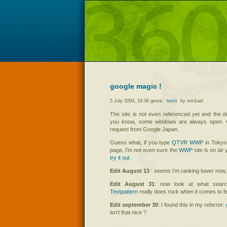
google magic !
5 July 2004, 18:36 genre:
texts
by mickael
The site is not even referenced yet and the d
you know, some windows are always open. C
request from Google Japan.
Guess what, if you type
QTVR
WWP
in Tokyo,
page, I’m not even sure the
WWP
site is on air
try it out
.
Edit August 13
: seems I’m ranking lower now, st
Edit August 31
: now look at what sear
Textpattern
really does rock when it comes to f
Edit september 30
: I found this in my referrer:
isn’t that nice ?